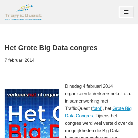
Ga
naar
de
inhoud
Het Grote Big Data congres
7 februari 2014
Dinsdag 4 februari 2014
organiseerde Verkeersnet.nl, o.a.
in samenwerking met
TrafficQuest (
foto!
), het
Grote Big
Data Congres
. Tijdens het
congres werd veel verteld over de
mogelijkheden die Big Data
bieden voor onderzoek en