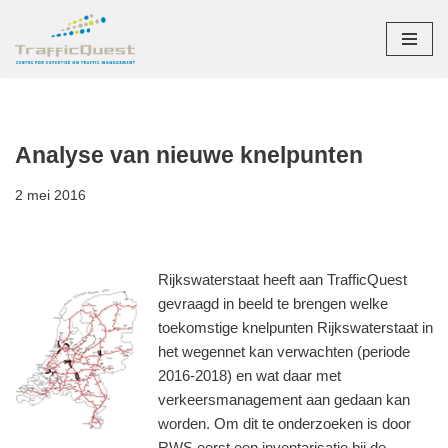
Ga
naar
de
inhoud
Analyse van nieuwe knelpunten
2 mei 2016
Rijkswaterstaat heeft aan TrafficQuest
gevraagd in beeld te brengen welke
toekomstige knelpunten Rijkswaterstaat in
het wegennet kan verwachten (periode
2016-2018) en wat daar met
verkeersmanagement aan gedaan kan
worden. Om dit te onderzoeken is door
RWS eerst een inventarisatie bij de