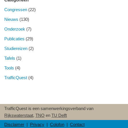
Congressen
(22)
Nieuws
(130)
Onderzoek
(7)
Publicaties
(29)
Studiereizen
(2)
Tafels
(1)
Tools
(4)
TrafficQuest
(4)
TrafficQuest is een samenwerkingsverband van
Rijkswaterstaat
,
TNO
en
TU Delft
Disclaimer
|
Privacy
|
Colofon
|
Contact