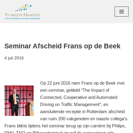
Ga
naar
de
inhoud
Seminar Afscheid Frans op de Beek
4 juli 2016
Op 22 juni 2016 nam Frans op de Beek met
een seminar, getiteld “The Impact of
Connected, Cooperative and Automated
Driving on Traffic Management”, en
aansluitende receptie in Rotterdam afscheid
van ruim 200 vakgenoten en naaste collega’s.
Frans blikte tijdens het seminar terug op zijn carrière bij Philips,
DHV, TNO en Rijkswaterstaat en gaf de aanwezigen zijn