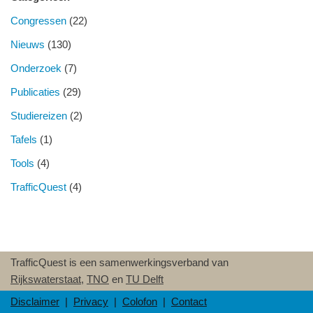
Congressen
(22)
Nieuws
(130)
Onderzoek
(7)
Publicaties
(29)
Studiereizen
(2)
Tafels
(1)
Tools
(4)
TrafficQuest
(4)
TrafficQuest is een samenwerkingsverband van
Rijkswaterstaat
,
TNO
en
TU Delft
Disclaimer
|
Privacy
|
Colofon
|
Contact